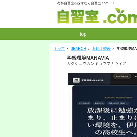
有料自習室を探すなら自習室.com！！
top
トップ
SEARCH
兵庫比較表
学習環境MAN
学習環境MANAVIA
ガクシュウカンキョウマナヴィア