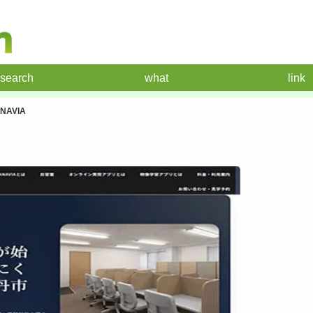
search
what
link
AVIA