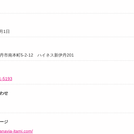
4月1日
丹市南本町5-2-12 ハイネス新伊丹201
1-5193
わせ
ージ
manavia-itami.com/