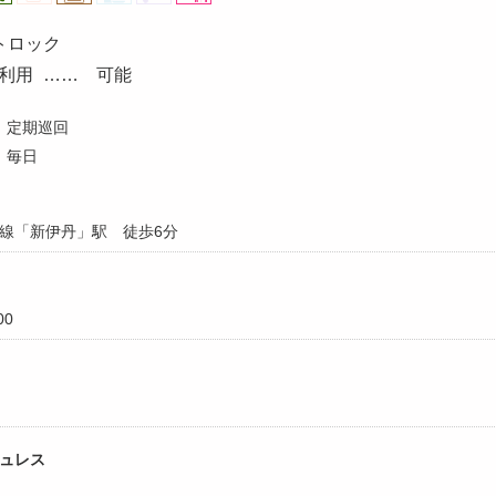
トロック
C利用
可能
定期巡回
毎日
線「新伊丹」駅 徒歩6分
00
ュレス