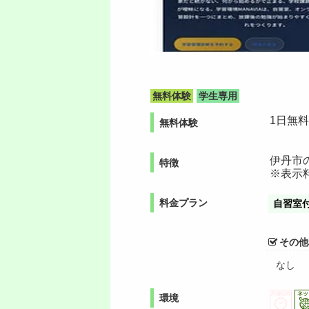
無料体験
学生専用
1日無
無料体験
伊丹市
特徴
※表示
料金プラン
自習室
その他
なし
環境