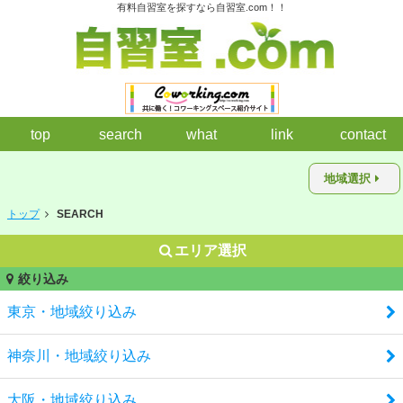
有料自習室を探すなら自習室.com！！
top
search
what
link
contact
地域選択
トップ
SEARCH
エリア選択
絞り込み
東京・地域絞り込み
神奈川・地域絞り込み
大阪・地域絞り込み