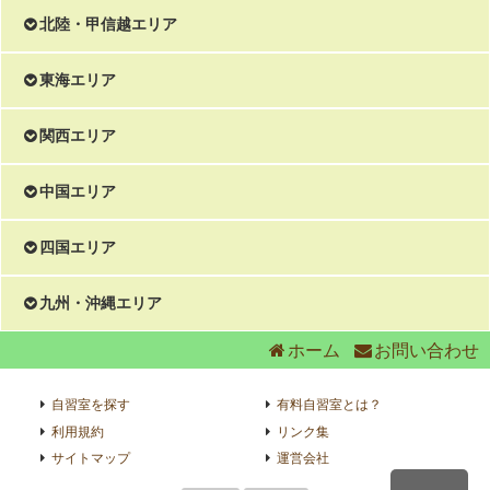
青森
東京
北陸・甲信越エリア
秋田
神奈川
新潟
東海エリア
岩手
千葉
山梨
愛知
関西エリア
山形
埼玉
長野
岐阜
大阪
中国エリア
宮城
茨城
石川
静岡
兵庫
広島
四国エリア
福島
栃木
富山
三重
京都
岡山
香川
九州・沖縄エリア
群馬
福井
滋賀
ホーム
お問い合わせ
鳥取
徳島
福岡
奈良
島根
自習室を探す
有料自習室とは？
愛媛
佐賀
利用規約
リンク集
和歌山
山口
サイトマップ
運営会社
高知
長崎