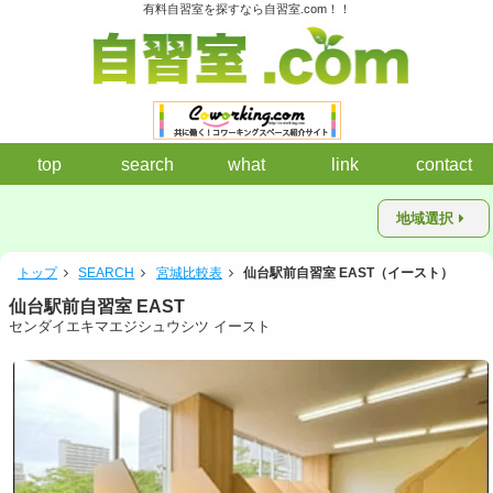
有料自習室を探すなら自習室.com！！
top
search
what
link
contact
地域選択
トップ
SEARCH
宮城比較表
仙台駅前自習室 EAST（イースト）
仙台駅前自習室 EAST
センダイエキマエジシュウシツ イースト