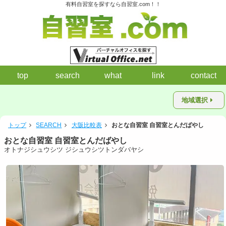
有料自習室を探すなら自習室.com！！
top
search
what
link
contact
地域選択
トップ
SEARCH
大阪比較表
おとな自習室 自習室とんだばやし
おとな自習室 自習室とんだばやし
オトナジシュウシツ ジシュウシツトンダバヤシ