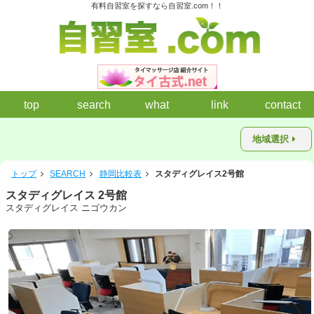
有料自習室を探すなら自習室.com！！
top
search
what
link
contact
地域選択
トップ
SEARCH
静岡比較表
スタディグレイス2号館
スタディグレイス 2号館
スタディグレイス ニゴウカン