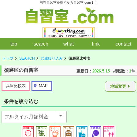
有料自習室を探すなら自習室.com！！
top
search
what
link
contact
トップ
SEARCH
兵庫絞り込み
須磨区比較表
須磨区の自習室
更新日：
2026.5.15
掲載数：
1
件
兵庫比較表
MAP
地域変更
条件を絞り込む