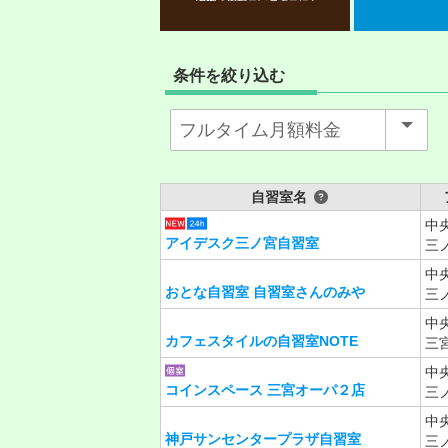
条件を絞り込む
自習室名
中
アイデスク三ノ宮自習室
三
中
おとな自習室 自習室さんのみや
三
中
カフェスタイルの自習室NOTE
三宮
中
コインスペース 三宮オーパ２店
三
中
神戸サンセンタープラザ自習室
三