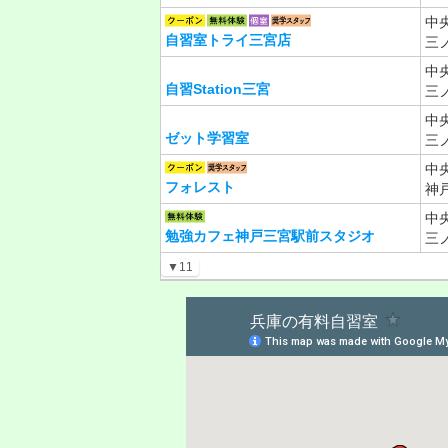
中
自習室トライ三宮店
三
中
自習Station三宮
三
中
ゼット学習室
三
中
フォレスト
神
中
勉強カフェ神戸三宮駅前スタジオ
三
▼11