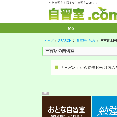
有料自習室を探すなら自習室.com！！
top
トップ
SEARCH
兵庫絞り込み
三宮駅比較
三宮駅の自習室
「三宮駅」から徒歩10分以内の
PR